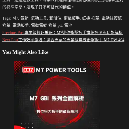
的狹窄空間，展現了其不可替代的價值。
Tags
:
Ｍ7
,
氣動
,
氣動工具
,
潤滑油
,
衝擊板手
,
鋸機 推薦
,
電動往復鋸
推薦
,
電動板手
,
電動電鋸 推薦 ptt
,
電池
Read
Previous Post
專業級輕巧神器：M7迷你衝擊扳手詳細評測與功能解析
more
Next Post
工作效率激增：適合專家的專業級無線衝擊扳手 M7 DW-404
articles
You Might Also Like