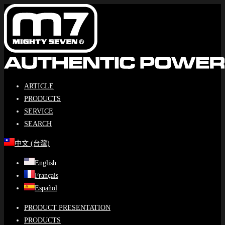
Skip
to
content
ARTICLE
PRODUCTS
SERVICE
SEARCH
中文 (台灣)
English
Français
Español
PRODUCT PRESENTATION
PRODUCTS