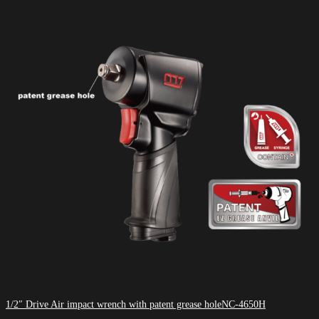
1/2″ Drive Air impact wrench with patent grease holeNC-4650H