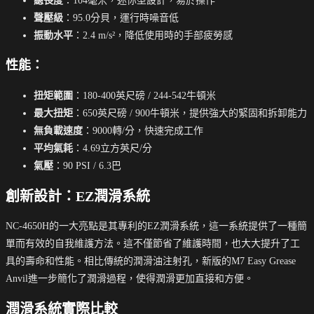
總長度
：104毫米，迷你型設計，易於操作
聲壓級
：95.0分貝，運行時噪音低
振動水平
：2.4 m/s²，降低使用時的手部疲勞感
性能
：
扭矩範圍
：180-400英尺磅 / 244-542牛頓米
最大扭矩
：650英尺磅 / 900牛頓米，提供強大的緊固和拆卸能力
無負載速度
：9000轉/分，快速完成工作
平均氣耗
：4.69立方英尺/分
氣壓
：90 PSI / 6.3巴
創新設計：EZ潤滑系統
NC-4650H的一大亮點是其專利的EZ潤滑系統，這一系統提供了一種簡
單而有效的自我維護方法。這不僅節省了維護時間，也大大提升了工
具的壽命和性能。相比傳統的潤滑油注射孔，新版的M7 Easy Grease
Anvil進一步簡化了潤滑過程，使得潤滑更加直接和方便。
潤滑系統實際比較