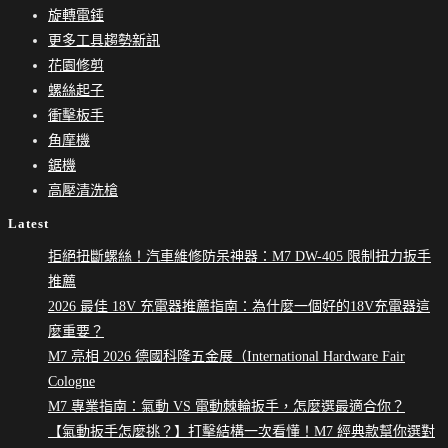
旋轉電錘
更多工具趨勢新訊
花園修剪
螺絲起子
衝擊板手
角摩機
鋸機
高壓清洗槍
Latest
拒絕扭斷螺絲！汽車維修防呆神器：M7 DW-405 限制扭力扳手
推薦
2026 最佳 18V 充電器推薦指南：為什麼一個好的18V充電器這
麼重要？
M7 亮相 2026 德國科隆五金展（International Hardware Fair
Cologne
M7 專業指南：氣動 VS 電動棘輪扳手，怎麼選最適合你？
【氣動扳手怎麼挑？】打擊結構一次看懂！M7 經典款幫你選對