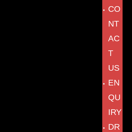
CO
NT
AC
T
US
EN
QU
IRY
DR