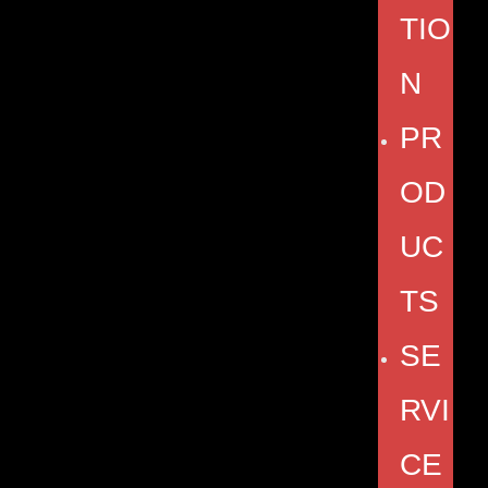
TIO
N
PR
OD
UC
TS
SE
RVI
CE