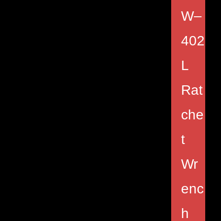
W–
402
L
Rat
che
t
Wr
enc
h