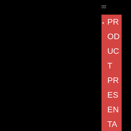
PR
OD
UC
T
PR
ES
EN
TA