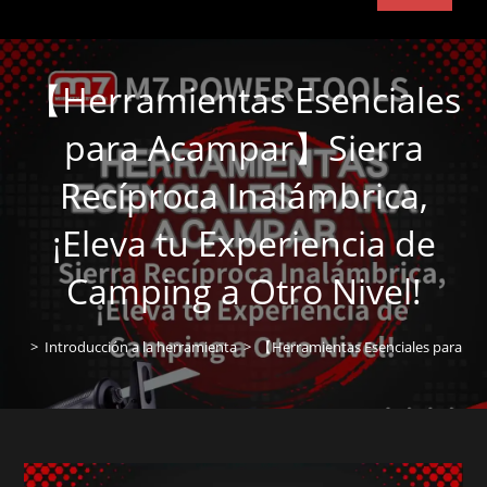
【Herramientas Esenciales
para Acampar】Sierra
Recíproca Inalámbrica,
¡Eleva tu Experiencia de
Camping a Otro Nivel!
>
Introducción a la herramienta
>
【Herramientas Esenciales para Acam