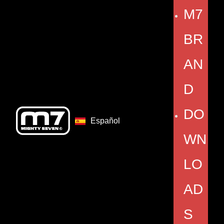
M7
BR
AN
D
DO
Español
WN
LO
AD
S