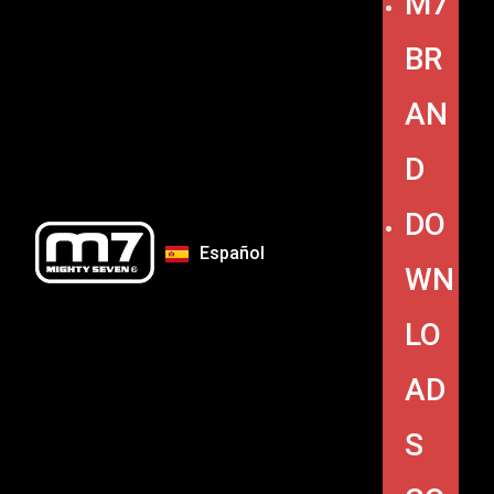
M7
BR
AN
D
DO
Español
WN
LO
AD
S