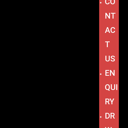
CO
NT
AC
T
US
EN
QUI
RY
DR