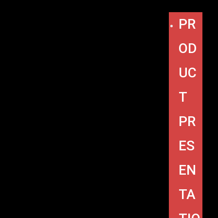
PR
OD
UC
T
PR
ES
EN
TA