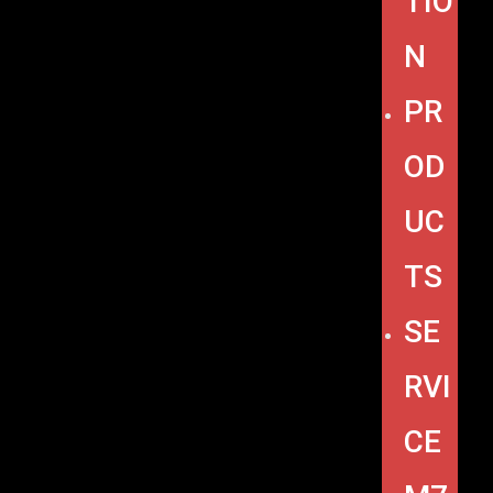
TIO
N
PR
OD
UC
TS
SE
RVI
CE