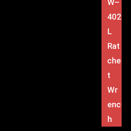
W–
402
L
Rat
che
t
Wr
enc
h