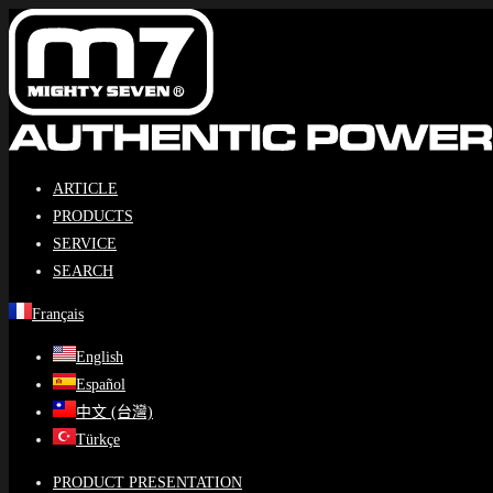
Skip
to
content
ARTICLE
PRODUCTS
SERVICE
SEARCH
Français
English
Español
中文 (台灣)
Türkçe
PRODUCT PRESENTATION