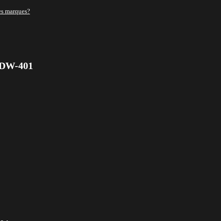
es marques?
l DW-401