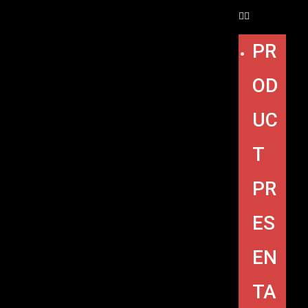
PR
OD
UC
T
PR
ES
EN
TA