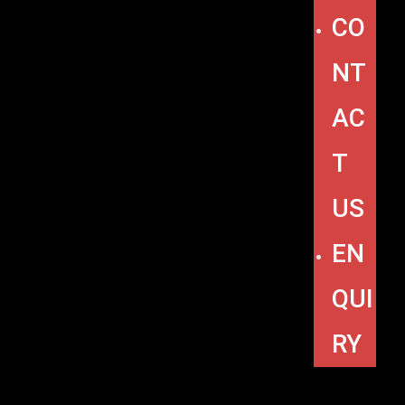
CO
NT
AC
T
US
EN
QUI
RY