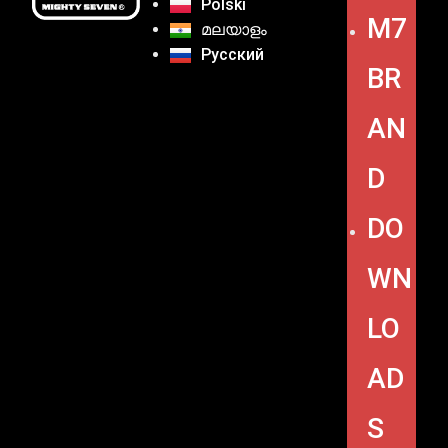
Polski
M7
മലയാളം
Русский
BR
AN
D
DO
WN
LO
AD
S