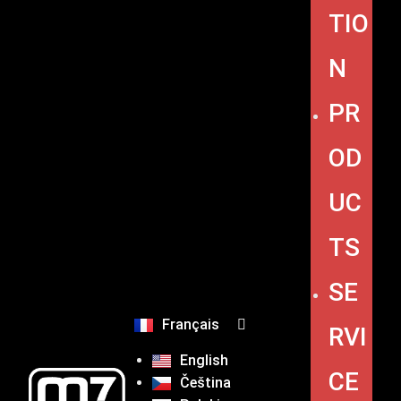
TIO
N
PR
OD
UC
TS
SE
Français
RVI
English
CE
Čeština