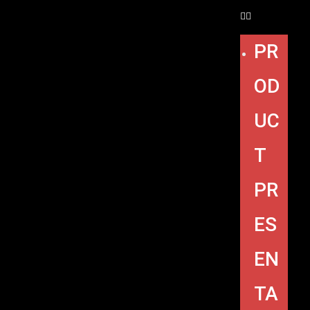
PR
OD
UC
T
PR
ES
EN
TA