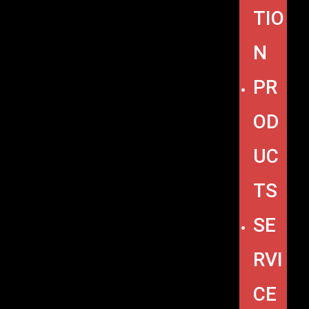
TIO
N
PR
OD
UC
TS
SE
RVI
CE