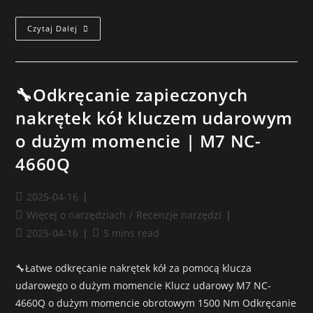
Czytaj Dalej
🔧Odkręcanie zapieczonych
nakrętek kół kluczem udarowym
o dużym momencie | M7 NC-
4660Q
2025-04-16
Więcej o narzędziach
/
Recenzje narzędzi
2025-04-16
5 mins read
🔧Łatwe odkręcanie nakrętek kół za pomocą klucza
udarowego o dużym momencie Klucz udarowy M7 NC-
4660Q o dużym momencie obrotowym 1500 Nm Odkręcanie