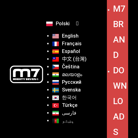
M7
BR
Polski
English
AN
Français
Español
D
中文 (台灣)
Čeština
DO
മലയാളം
Русский
WN
Svenska
한국어
LO
Türkçe
فارسی
AD
پښتو
S