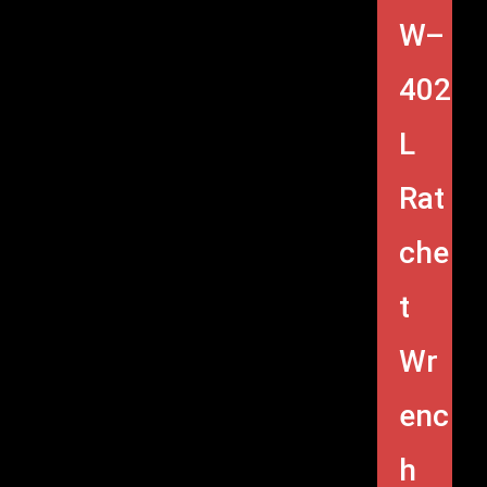
W–
402
L
Rat
che
t
Wr
enc
h