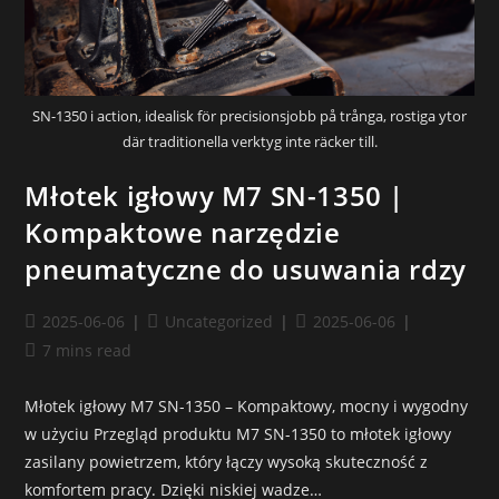
SN-1350 i action, idealisk för precisionsjobb på trånga, rostiga ytor
där traditionella verktyg inte räcker till.
Młotek igłowy M7 SN-1350 |
Kompaktowe narzędzie
pneumatyczne do usuwania rdzy
2025-06-06
Uncategorized
2025-06-06
7 mins read
Młotek igłowy M7 SN-1350 – Kompaktowy, mocny i wygodny
w użyciu Przegląd produktu M7 SN-1350 to młotek igłowy
zasilany powietrzem, który łączy wysoką skuteczność z
komfortem pracy. Dzięki niskiej wadze…