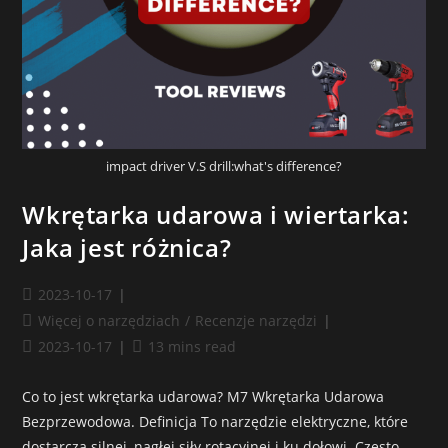
impact driver V.S drill:what's difference?
Wkrętarka udarowa i wiertarka:
Jaka jest różnica?
2023-10-17
Więcej o narzędziach
/
Recenzje narzędzi
2023-10-17
13 mins read
Co to jest wkrętarka udarowa? M7 Wkrętarka Udarowa
Bezprzewodowa. Definicja To narzędzie elektryczne, które
dostarcza silnej, nagłej siły rotacyjnej i ku dołowi. Często