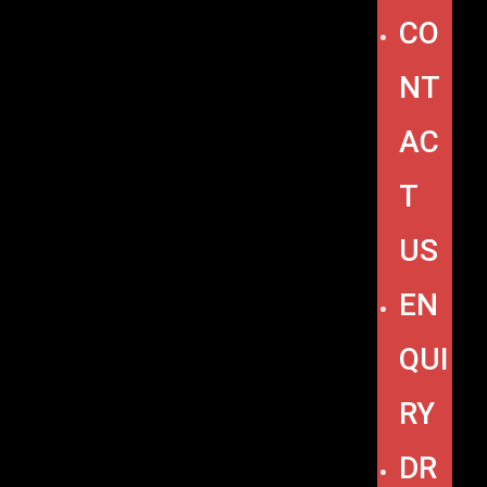
CO
NT
AC
T
US
EN
QUI
RY
DR