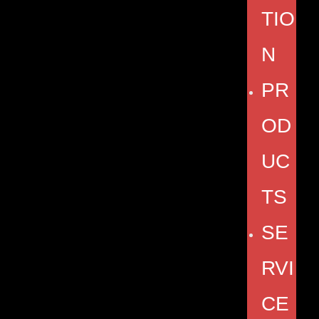
TIO
N
PR
OD
UC
TS
SE
RVI
CE