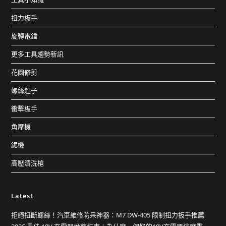
扭力板手
旋轉電錘
更多工具趨勢新訊
花園修剪
螺絲起子
衝擊板手
角摩機
鋸機
高壓清洗槍
Latest
拒絕扭斷螺絲！汽車維修防呆神器：M7 DW-405 限制扭力扳手推薦