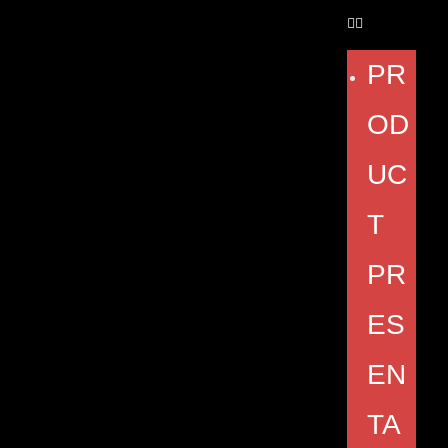
PR
OD
UC
T
PR
ES
EN
TA