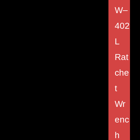
W–
402
L
Rat
che
t
Wr
enc
h