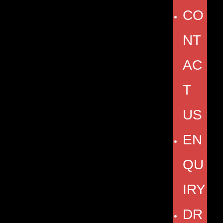
CO
NT
AC
T
US
EN
QU
IRY
DR