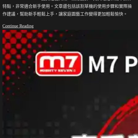
特點，非常適合新手使用。文章還包括該割草機的使用步驟和實際操
作建議，幫助新手輕鬆上手，讓家庭園藝工作變得更加輕鬆愉快。
家
Continue Reading
庭
園
藝
新
手
指
南：
如
何
選
擇
合
適
的