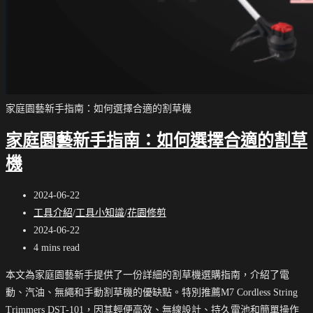
器
DGS-
101
家庭園藝新手指南：如何選擇合適的割草機
家庭園藝新手指南：如何選擇合適的割草
機
Post
2024-06-22
published:
Post
工具介紹
/
工具小知識
/
花園修剪
category:
Post
2024-06-22
last
Reading
4 mins read
modified:
time:
本文為家庭園藝新手提供了一份詳細的割草機選購指南，介紹了電
動、汽油、無繩和手動割草機的優缺點。特別推薦M7 Cordless String
Trimmers DST-101，因其輕便高效、無線設計、持久電池和簡單操作