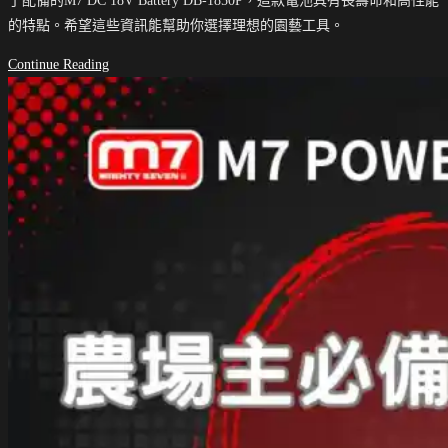
了配備的M7 DC 18V Battery DB-1850P，這款電池具有長壽命和高性能
的特點。希望這些資訊能幫助你選擇理想的園藝工具。
高
Continue Reading
效
園
藝
專
家
必
讀
｜
如
何
選
擇
一
台
好