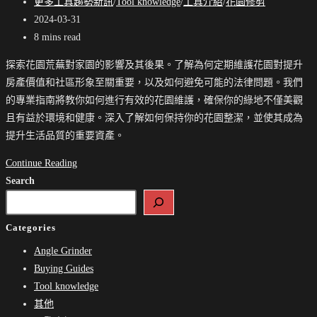
published:
Post
更多工具趨勢新訊
/
Tool knowledge
/
工具介紹
/
花園修剪
category:
Post
2024-03-31
last
Reading
8 mins read
modified:
time:
探索花園荒蕪對家園的影響及其後果。了解為何定期維護花園對提升
房產價值和社區形象至關重要，以及如何避免可能的法律問題。我們
的專業指南將教你如何進行有效的花園維護，確保你的綠地不僅美觀
且有益於環境和健康。深入了解如何保持你的花園整潔，並使其成為
提升生活品質的重要資產。
高
Continue Reading
手
Search
整
理
Categories
花
Angle Grinder
園
Buying Guides
的
Tool knowledge
秘
其他
密