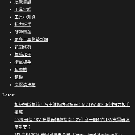
展覽資訊
武
工具介紹
器：
工具小知識
電
扭力板手
動
旋轉電錘
樹
更多工具趨勢新訊
籬
花園修剪
修
螺絲起子
剪
衝擊板手
器
角摩機
鋸機
高壓清洗槍
Latest
拒絕扭斷螺絲！汽車維修防呆神器：M7 DW-405 限制扭力扳手
推薦
2026 最佳 18V 充電器推薦指南：為什麼一個好的18V充電器這
麼重要？
M7 亮相 2026 德國科隆五金展（International Hardware Fair