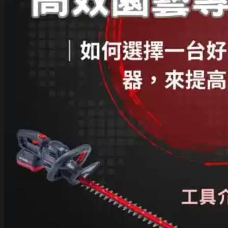
吹
葉
機
指
南