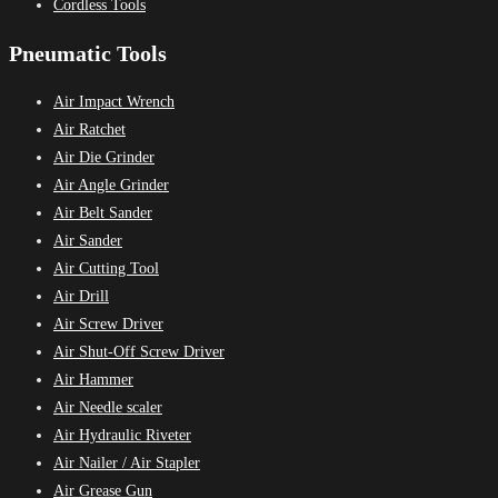
Cordless Tools
Pneumatic Tools
Air Impact Wrench
Air Ratchet
Air Die Grinder
Air Angle Grinder
Air Belt Sander
Air Sander
Air Cutting Tool
Air Drill
Air Screw Driver
Air Shut-Off Screw Driver
Air Hammer
Air Needle scaler
Air Hydraulic Riveter
Air Nailer / Air Stapler
Air Grease Gun