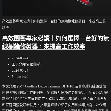
高效園藝專家必讀｜如何選擇一台好的無線樹籬修剪器，來提高工作
效率
高效園藝專家必讀｜如何選擇一台好的無
線樹籬修剪器，來提高工作效率
Post
2024-06-24
published:
Post
工具介紹
/
花園修剪
category:
Post
2024-06-24
last
Reading
5 mins read
modified:
time:
本文介紹了M7 Cordless Hedge Trimmer DHT-101及其高效無線設計如
何顯著提升園藝工作的效率。無線設計使操作更加靈活，配備5.0Ah鋰
電池和1400 RPM無負載速度，確保長時間高效運行。適合專業園藝師
和家庭園藝愛好者使用。文章還詳細介紹了使用和維護指南，並介紹