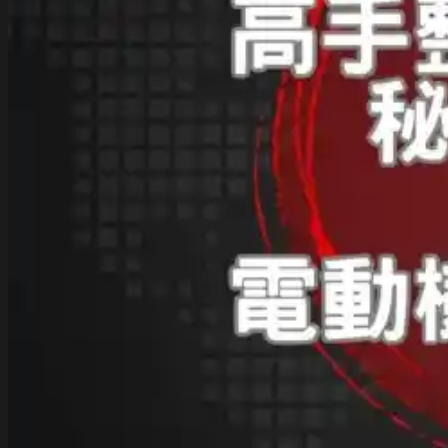
割
草
機