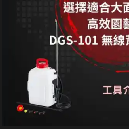
的
無
線
樹
籬
修
剪
器，
來
提
高
工
作
效
率