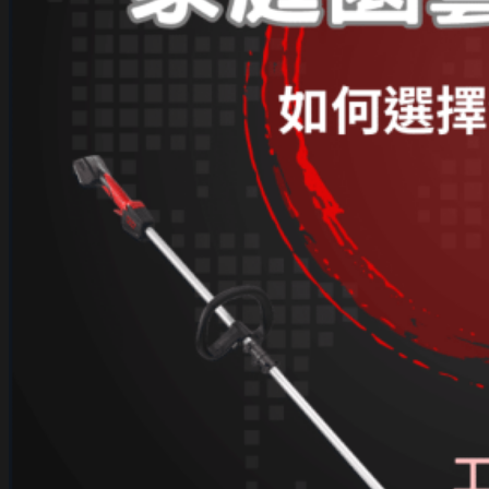
積
使
用
的
高
效
園
藝
工
具
無
限
背
包
式
噴
霧