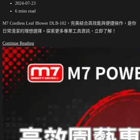
category:
Post
2024-07-23
last
Reading
6 mins read
modified:
time:
M7 Cordless Leaf Blower DLB-102，完美結合高效能與便捷操作，是你
日常清潔的理想選擇。探索更多專業工具資訊，立即了解！
打
Continue Reading
造
完
美
庭
院：
選
擇
最
適
合
你
的