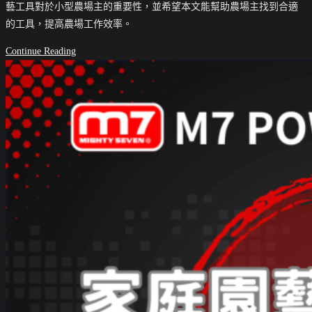
藝工具對於小型農場主的重要性，並希望本文能幫助農場主找到合適
的工具，提高農場工作效率。
農
Continue Reading
場
主
必
備
工
具
解
析
｜
選
擇
適
合
大
面