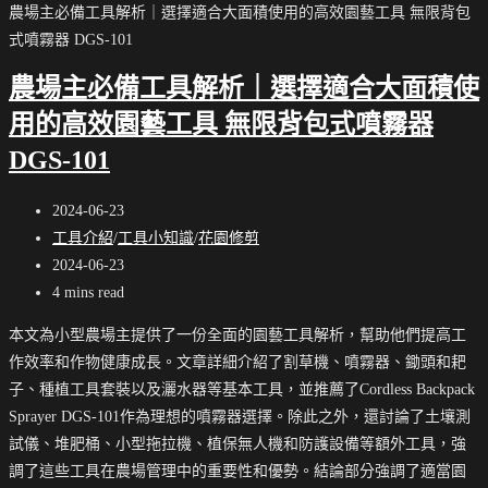
農場主必備工具解析｜選擇適合大面積使用的高效園藝工具 無限背包
式噴霧器 DGS-101
農場主必備工具解析｜選擇適合大面積使
用的高效園藝工具 無限背包式噴霧器
DGS-101
Post
2024-06-23
published:
Post
工具介紹
/
工具小知識
/
花園修剪
category:
Post
2024-06-23
last
Reading
4 mins read
modified:
time:
本文為小型農場主提供了一份全面的園藝工具解析，幫助他們提高工
作效率和作物健康成長。文章詳細介紹了割草機、噴霧器、鋤頭和耙
子、種植工具套裝以及灑水器等基本工具，並推薦了Cordless Backpack
Sprayer DGS-101作為理想的噴霧器選擇。除此之外，還討論了土壤測
試儀、堆肥桶、小型拖拉機、植保無人機和防護設備等額外工具，強
調了這些工具在農場管理中的重要性和優勢。結論部分強調了適當園