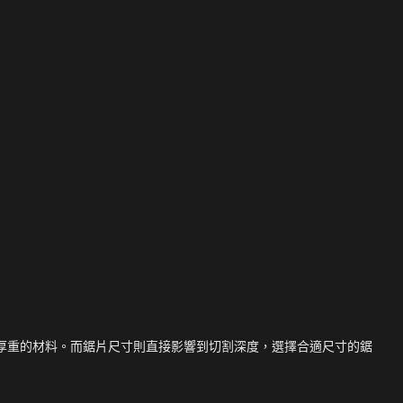
厚重的材料。而鋸片尺寸則直接影響到切割深度，選擇合適尺寸的鋸