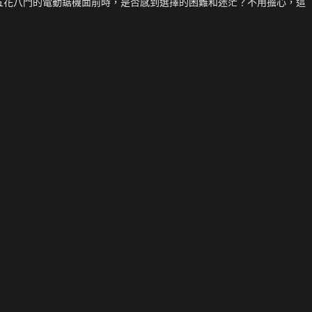
五花八門的電動鋸機面前時，是否感到選擇的困難和迷茫？不用擔心，這