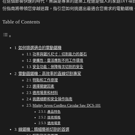
在這個節奏快速的時代，無論是專業的建築工程還是個人的家庭DIY
份指南將帶領您穿越迷霧，指引您如何挑選出最適合您需求的電動鋸機
Table of Contents
如何挑選適合的電動鋸機
功率與鋸片尺寸：切割能力的基石
便攜性：靈活應對不同工作環境
安全功能：保障每次切割的安全
電動圓鋸機：高效率的直線切割專家
特點和工作原理
選擇關鍵因素
適用場景和材料
挑選細節和安全操作指南
Mighty Seven Cordless Circular Saw DCS-101
產品特色
技術規格
適用場景
線鋸機：精細藝術切割的首選