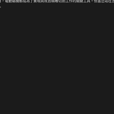
項目，電動鋸機都成為了實現高效且精確切割工作的關鍵工具。但當您站在
。