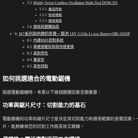
Mighty Seven Cordless Oscillating Multi-Tool DOM-101
產品特色
技術規格
適用場景
總結與選購指南
M7系列與他牌的差異－電池 18V 5.0Ah Li-ion BatteryDB-1850P
內建BMS控制系統
單鍵按壓拆卸與快速更換
高耐用性
兼容性
其他特點
如何挑選適合的電動鋸機
挑選電動鋸機時，考慮以下幾個關鍵因素至關重要：
功率與鋸片尺寸：切割能力的基石
電動鋸機的功率和鋸片尺寸是決定其切割能力和適用範圍的首要因素。
片，能夠確保您的切割工作既高效又精確。