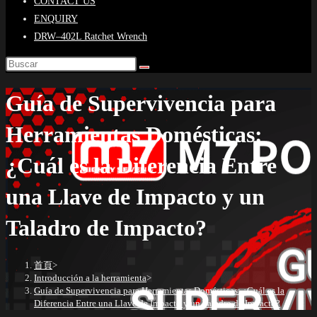
CONTACT US
ENQUIRY
DRW–402L Ratchet Wrench
Guía de Supervivencia para
Herramientas Domésticas:
¿Cuál es la Diferencia Entre
una Llave de Impacto y un
Taladro de Impacto?
首頁
>
Introducción a la herramienta
>
Guía de Supervivencia para Herramientas Domésticas: ¿Cuál es la
Diferencia Entre una Llave de Impacto y un Taladro de Impacto?