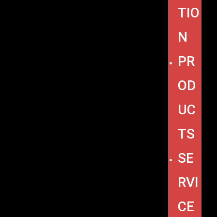
TIO
N
PR
OD
UC
TS
SE
RVI
CE