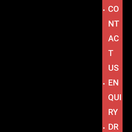
CO
NT
AC
T
US
EN
QUI
RY
DR