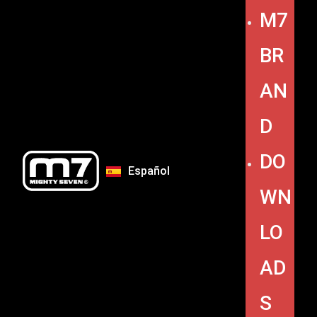
M7
BR
AN
D
DO
Español
WN
LO
AD
S