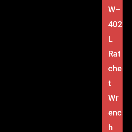
W–
402
L
Rat
che
t
Wr
enc
h