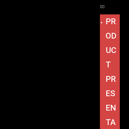
PR
OD
UC
T
PR
ES
EN
TA