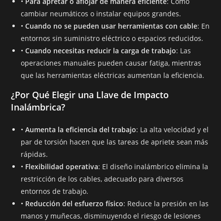
•
Para apretar o aflojar de manera eficiente
: Como
cambiar neumáticos o instalar equipos grandes.
•
Cuando no se pueden usar herramientas con cable
: En
entornos sin suministro eléctrico o espacios reducidos.
•
Cuando necesitas reducir la carga de trabajo
: Las
operaciones manuales pueden causar fatiga, mientras
que las herramientas eléctricas aumentan la eficiencia.
¿Por Qué Elegir una Llave de Impacto
Inalámbrica?
•
Aumenta la eficiencia del trabajo
: La alta velocidad y el
par de torsión hacen que las tareas de apriete sean más
rápidas.
•
Flexibilidad operativa
: El diseño inalámbrico elimina la
restricción de los cables, adecuado para diversos
entornos de trabajo.
•
Reducción del esfuerzo físico
: Reduce la presión en las
manos y muñecas, disminuyendo el riesgo de lesiones