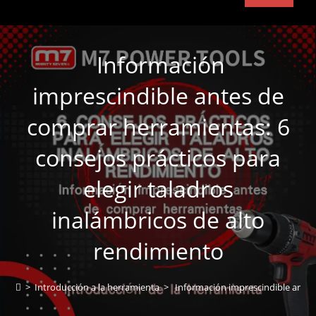
Información
imprescindible antes de
comprar herramientas: 6
consejos prácticos para
elegir taladros
inalámbricos de alto
rendimiento
>
Introducción a la herramienta
>
Información imprescindible antes 