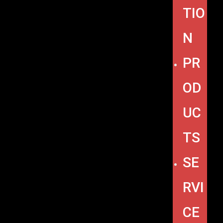
TIO
N
PR
OD
UC
TS
SE
RVI
CE