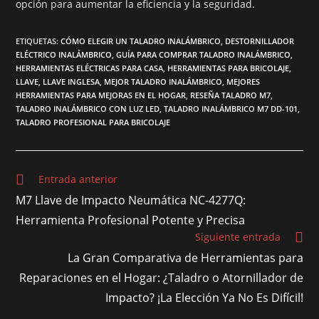
opción para aumentar la eficiencia y la seguridad.
ETIQUETAS
:
CÓMO ELEGIR UN TALADRO INALÁMBRICO
,
DESTORNILLADOR
ELÉCTRICO INALÁMBRICO
,
GUÍA PARA COMPRAR TALADRO INALÁMBRICO
,
HERRAMIENTAS ELÉCTRICAS PARA CASA
,
HERRAMIENTAS PARA BRICOLAJE
,
LLAVE
,
LLAVE INGLESA
,
MEJOR TALADRO INALÁMBRICO
,
MEJORES
HERRAMIENTAS PARA MEJORAS EN EL HOGAR
,
RESEÑA TALADRO M7
,
TALADRO INALÁMBRICO CON LUZ LED
,
TALADRO INALÁMBRICO M7 DD-101
,
TALADRO PROFESIONAL PARA BRICOLAJE
Entrada anterior
M7 Llave de Impacto Neumática NC-4277Q:
Herramienta Profesional Potente y Precisa
Siguiente entrada
La Gran Comparativa de Herramientas para
Reparaciones en el Hogar: ¿Taladro o Atornillador de
Impacto? ¡La Elección Ya No Es Difícil!