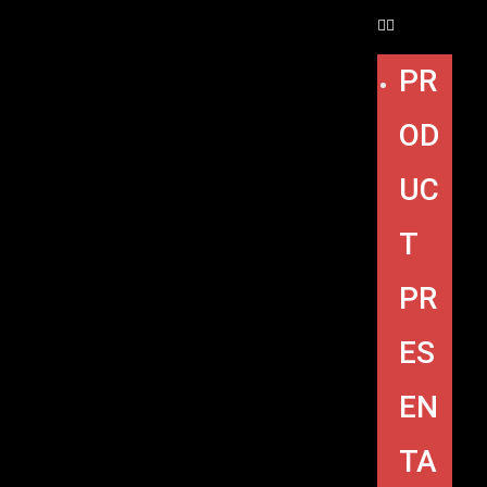
PR
OD
UC
T
PR
ES
EN
TA