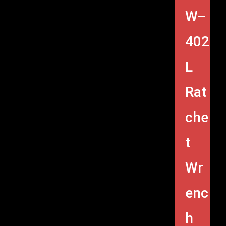
W–
402
L
Rat
che
t
Wr
enc
h