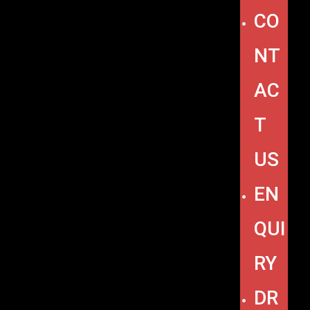
CO
NT
AC
T
US
EN
QUI
RY
DR