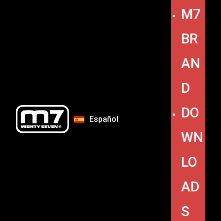
M7
BR
AN
D
DO
Español
WN
LO
AD
S