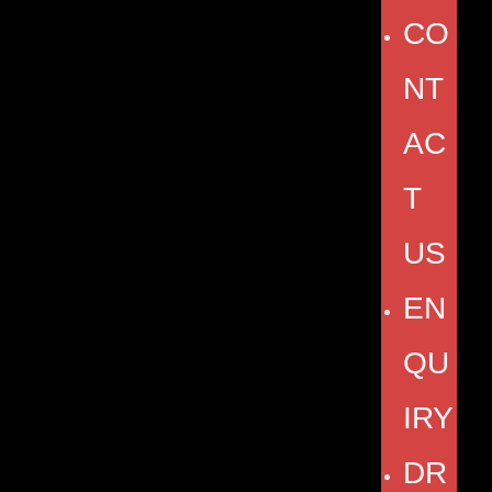
CO
NT
AC
T
US
EN
QU
IRY
DR