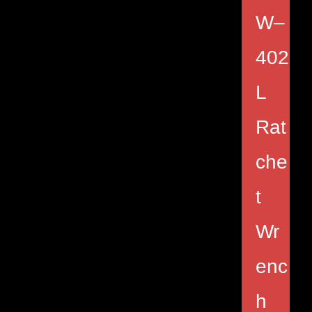
W–
402
L
Rat
che
t
Wr
enc
h