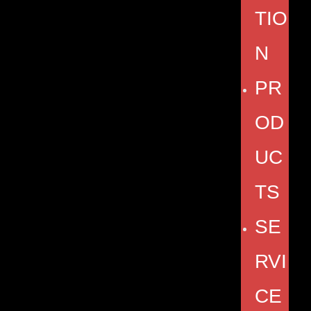
TIO
N
PR
OD
UC
TS
SE
RVI
CE