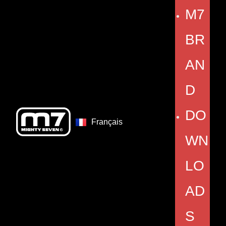
M7
BR
AN
D
DO
Français
WN
LO
AD
S