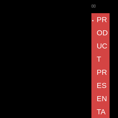
PR
OD
UC
T
PR
ES
EN
TA