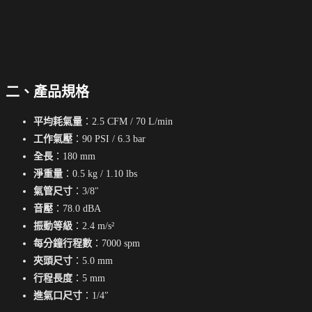
二、產品規格
平均耗氣量
：2.5 CFM / 70 L/min
工作氣壓
：90 PSI / 6.3 bar
全長
：180 mm
淨重量
：0.5 kg / 1.10 lbs
氣管尺寸
：3/8″
音壓
：78.0 dBA
振動等級
：2.4 m/s²
每分鐘行程數
：7000 spm
夾頭尺寸
：5.0 mm
行程長度
：5 mm
進氣口尺寸
：1/4″