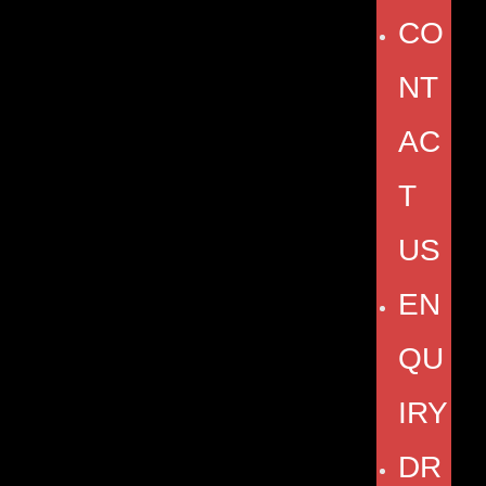
CO
NT
AC
T
US
EN
QU
IRY
DR