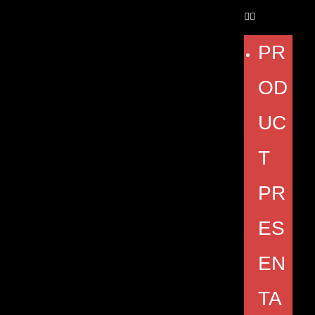
PR
OD
UC
T
PR
ES
EN
TA