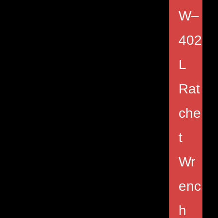
W–
402
L
Rat
che
t
Wr
enc
h