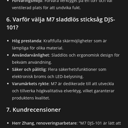
Förvaringsmiljö
: Förvara verktyget på en torr och väl
ventilerad plats för att undvika fukt.
6. Varför välja M7 sladdlös sticksåg DJS-
101?
Hög prestanda
: Kraftfulla skärmöjligheter som är
lämpliga för olika material.
Användarvänlighet
: Sladdlös och ergonomisk design för
bekväm användning.
Säker och pålitlig
: Flera säkerhetsfunktioner som
elektronisk broms och LED-belysning.
Varumärkets rykte
: M7 är dedikerade till att utveckla
och tillverka högkvalitativa elverktyg, vilket garanterar
produktens kvalitet.
7. Kundrecensioner
Herr Zhang, renoveringsarbetare
: “M7 DJS-101 är lätt att