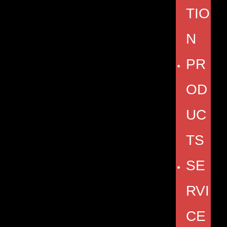
TIO
N
PR
OD
UC
TS
SE
RVI
CE