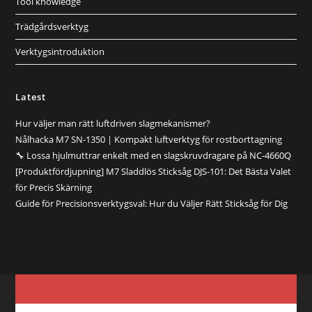
Tool knowledge
Trädgårdsverktyg
Verktygsintroduktion
Latest
Hur väljer man rätt luftdriven slagmekanismer?
Nålhacka M7 SN-1350 | Kompakt luftverktyg för rostborttagning
🔧 Lossa hjulmuttrar enkelt med en slagskruvdragare på NC-4660Q
[Produktfördjupning] M7 Sladdlös Sticksåg DJS-101: Det Bästa Valet
för Precis Skärning
Guide för Precisionsverktygsval: Hur du Väljer Rätt Sticksåg för Dig