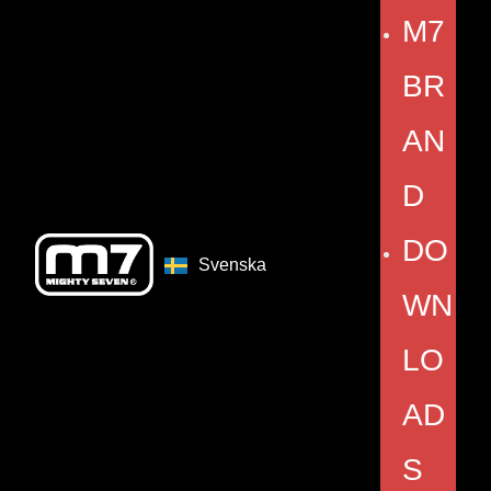
M7
BR
AN
D
DO
Svenska
WN
LO
AD
S