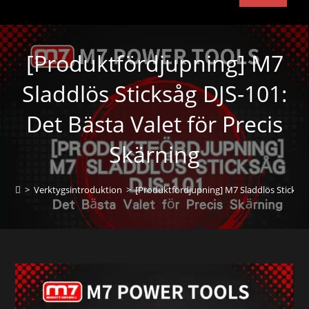
[Produktfördjupning] M7
Sladdlös Sticksåg DJS-101:
Det Bästa Valet för Precis
Skärning
>
Verktygsintroduktion
>
[Produktfördjupning] M7 Sladdlös Sticksåg 