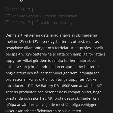
2024-06-17
Mer Om Verktyg
/
Verktygsintroduktion
2024-06-17
6 minuters läsning
Denna artikel ger en detaljerad analys av skillnaderna
mellan 12V och 18V elverktygsbatterier, utforskar deras
respektive tillämpningar och fördelar ur ett professionellt
perspektiv. 12V-batterierna är lätta och lämpliga för lättare
uppgifter, vilket gör dem idealiska för hemmabruk och
enkla DIY-projekt. Å andra sidan erbjuder 18V-batterier
högre effekt och hållbarhet, vilket gör dem lämpliga för
professionell konstruktion och tunga uppgifter. Artikeln
introducerar DC 18V Battery DB-1850P som används i M7-
seriens produkter, och betonar dess kompatibilitet, höga
prestanda och säkerhet. Att förstå dessa skillnader kan
hjälpa användare att välja de mest lämpliga verktygen,
vilket ökar arbetseffektiviteten och kvaliteten.