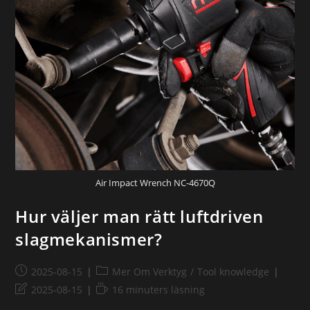
Air Impact Wrench NC-4670Q
Hur väljer man rätt luftdriven
slagmekanismer?
2025-08-15
Mer Om Verktyg
/
Tool knowledge
2025-08-15
16 minuters läsning