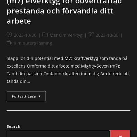
(m7) elverktyg för oöverträffad
prestanda och förvandla ditt
arbete
2023-10-30
Mer Om Verktyg
2023-10-30
9 minuters läsning
Släpp lös din potential med M7: Kraftverktyg som tända på
excellens Omforma ditt arbete med Mighty-Seven (m7):
Tänd din passion Omfamna kraften inom dig Är du redo att
tända din…
Fortsätt Läsa
Search