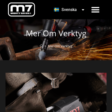
한국어
Svenska
Türkçe
PRODUCT 
DRW–402L R
Mer Om Verktyg
>
Mer Om Verktyg