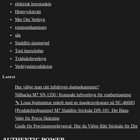
elektrisk borrmaskin
Högtryckstvätt
Mer Om Verktyg
rotationshammare
såg
Sladdlös slagmejsel
Tool knowledge
Trädgårdsverktyg
Verktygsintroduktion
Latest
Hur väljer man rätt luftdriven slagmekanismer?
Nålhacka M7 SN-1350 | Kompakt luftverktyg för rostborttagning
🔧 Lossa hjulmuttrar enkelt med en slagskruvdragare på NC-4660Q
[Produktfördjupning] M7 Sladdlös Sticksåg DJS-101: Det Bästa
Valet för Precis Skärning
Guide för Precisionsverktygsval: Hur du Väljer Rätt Sticksåg för Dig
AUTHENTIC POWER