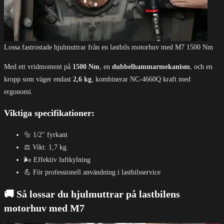
Lossa fastrostade hjulmuttrar från en lastbils motorhuv med M7 1500 Nm
Med ett vridmoment på
1500 Nm
, en
dubbelhammarmekanism
, och en
kropp som väger endast
2,6 kg
, kombinerar NC-4660Q kraft med
ergonomi.
Viktiga specifikationer:
🔩 1/2″ fyrkant
⚖️ Vikt: 1,7 kg
🌬️ Effektiv luftkylning
💪 För professionell användning i lastbilsservice
🚚 Så lossar du hjulmuttrar på lastbilens
motorhuv med M7