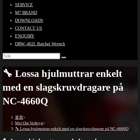
SERVICE
M7 BRAND
DOWNLOADS
CONTACT US
ENQUIRY
DRW–402L Ratchet Wrench
🔧 Lossa hjulmuttrar enkelt
med en slagskruvdragare på
NC-4660Q
首頁
>
Mer Om Verktyg
>
🔧 Lossa hjulmuttrar enkelt med en slagskruvdragare på NC-4660Q