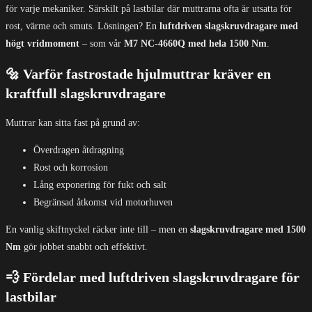
för varje mekaniker. Särskilt på lastbilar där muttrarna ofta är utsatta för
rost, värme och smuts. Lösningen? En
luftdriven slagskruvdragare med
högt vridmoment
– som vår
M7 NC-4660Q med hela 1500 Nm
.
🔩 Varför fastrostade hjulmuttrar kräver en
kraftfull slagskruvdragare
Muttrar kan sitta fast på grund av:
Överdragen åtdragning
Rost och korrosion
Lång exponering för fukt och salt
Begränsad åtkomst vid motorhuven
En vanlig skiftnyckel räcker inte till – men en
slagskruvdragare med 1500
Nm
gör jobbet snabbt och effektivt.
💨 Fördelar med luftdriven slagskruvdragare för
lastbilar