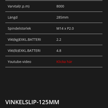
Varvtal(r.p.m)
8000
Längd
285mm
Spindelstorlek
M14 x P2.0
Vikt(kg)EXKL.BATTERI
2.2
Vikt(lb)EXKL.BATTERI
4.8
Youtube-video
Klicka här
VINKELSLIP-125MM