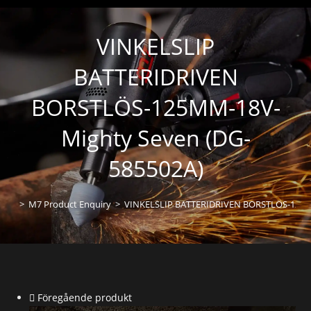
VINKELSLIP
BATTERIDRIVEN
BORSTLÖS-125MM-18V-
Mighty Seven (DG-
585502A)
>
M7 Product Enquiry
>
VINKELSLIP BATTERIDRIVEN BORSTLÖS-125M
Föregående produkt