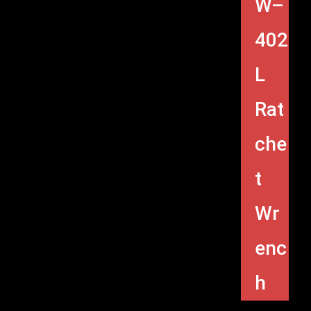
W–
402
L
Rat
che
t
Wr
enc
h