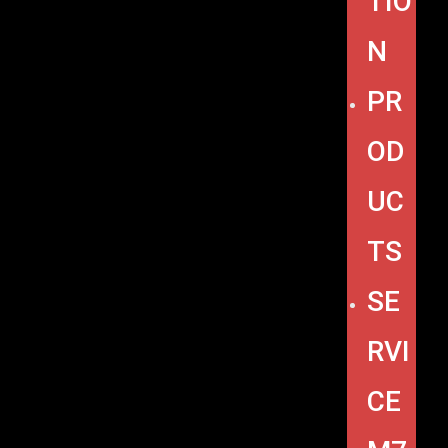
TIO
N
PR
OD
UC
TS
SE
RVI
CE