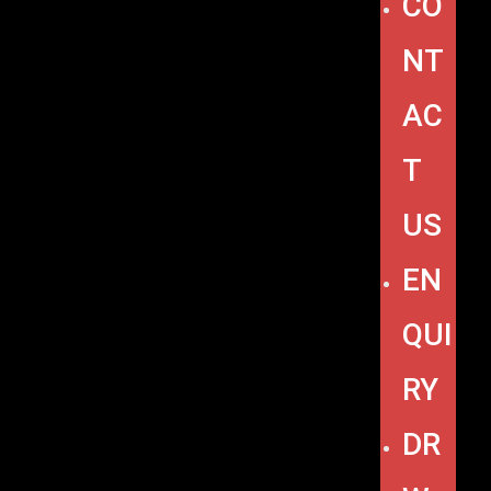
CO
NT
AC
T
US
EN
QUI
RY
DR