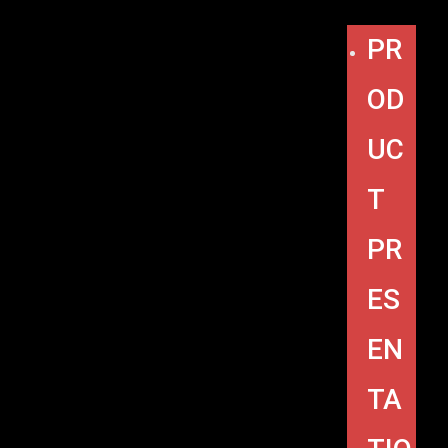
PR
OD
UC
T
PR
ES
EN
TA