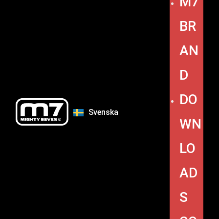
M7
BR
AN
D
DO
Svenska
WN
LO
AD
S